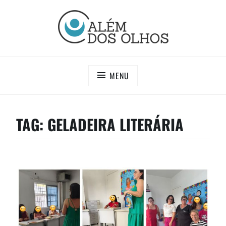
Skip
to
content
PROJETO ALÉM DOS OLHOS
Procure semelhanças e não diferenças
MENU
TAG:
GELADEIRA LITERÁRIA