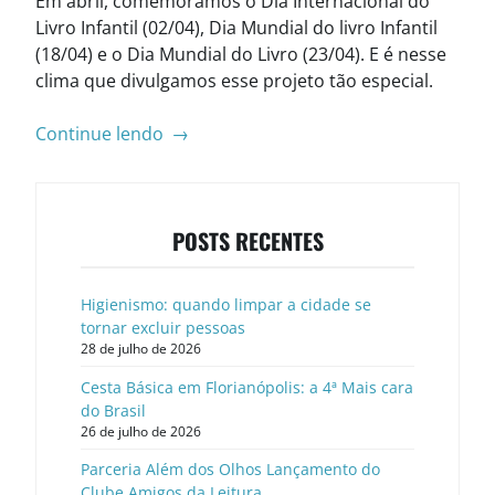
Em abril, comemoramos o Dia Internacional do
Livro Infantil (02/04), Dia Mundial do livro Infantil
(18/04) e o Dia Mundial do Livro (23/04). E é nesse
clima que divulgamos esse projeto tão especial.
“Parceria
Continue lendo
→
Além
dos
Olhos
POSTS RECENTES
Lançamento
do
Clube
Higienismo: quando limpar a cidade se
Amigos
tornar excluir pessoas
da
28 de julho de 2026
Leitura”
Cesta Básica em Florianópolis: a 4ª Mais cara
do Brasil
26 de julho de 2026
Parceria Além dos Olhos Lançamento do
Clube Amigos da Leitura