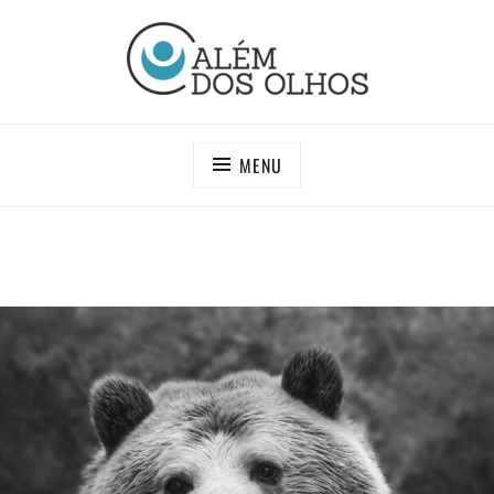
Skip
to
content
PROJETO ALÉM DOS OLHOS
Procure semelhanças e não diferenças
MENU